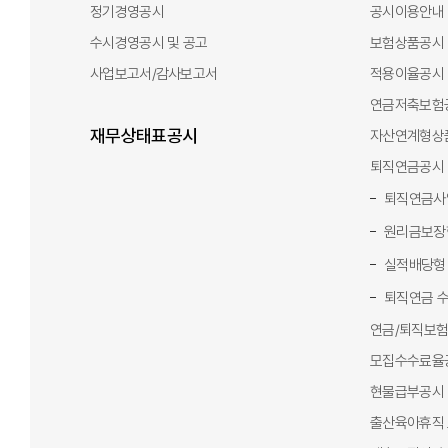
연금/저축
노후준비분석
미청구퇴직연금
ECO마
원리금영수증
장기보험계약 변경
정기경영공시
공시이용안내
자동차보험증명서
건강
왜 현대해상인가?
이자납입증명서
특약 사진
노후웰스보험
보험금 처리현황조회
수시경영공시 및 공고
보험상품공시
자녀등록(태아확정)
운용현황
자동차보험가입증명서
국제회계기준안내
담보/특약
퍼펙트플러스종합보험
사업보고서/감사보고서
적용이율공시
다자녀할인(어린이보험) 신청
질병/상해/단체보험 처리현황조회
가입경력인정서
안전운전(
펫
두배받는암보험
거래내역조회
연금저축보험
계약자 변경
재물/배상/여행보험 처리현황조회
이용안내
적용요율등급확인서
상품정보
그림으로 쉽게보는 보험가이드
안전운전(
케어더블암치매보험
적립금현황
NEW
재무상태표공시
굿앤굿우리펫보
자산연계형상
수익자 변경
영문무사고증명서
기간제 유
인생의품격종합보험
퇴직연금운용상품안내
만기예정상품조
NEW
퇴직연금공시
자동갱신특약 갱신거절
교통사고피해확인서
디폴트옵션상품안내
만기처리내역조
퇴직연금사
무사고 계약전환
모바일증권카드
외부링크
자녀
과실비율판정
자동차리콜정보
원리금보장
이용안내
대출이자계산기
부대비용안내
채권추심업무처리절차
소멸시
굿앤굿어린이종합보험Q
실적배당형
PDF다운로드
기업여신거래기본약관
개인여신거래기본약관
굿앤굿스타종합보험
퇴직연금 
외부링크
대출부당광고신고센터
신용회복지원제도
외부링크
연금/퇴직보
대리운전계약조회
다이렉트 해외여행보험 기간연장 및 취소
모집수수료율
현물급부공시
출산육아휴직 