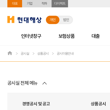
대표
기업
적하
다이렉트
현대해상
개인
법인
주요메뉴
인터넷창구
보험상품
대출
하이카서비스
자주 하는 질문(FAQ)
유병자
상품부가
서비스 
내 보험 보장분석
공시실
상품공시
공시이용안내
메인화면으로 이동
고장출동서비스
간편한3·10·1
하이헬스
인터넷 서
자동차/운전자
우수제휴정비업체서비스
내삶엔(3N)맞
메디케어
모바일 이
개인
개인
개인
개인
개인
보험계약 확인
보험계약대출
보험금 청구
자동차보
신용대출
자동차
퇴직연금 종합관리
퇴직연금공시
증명서 
NEW
고객의 소리
하이카개인용자동차보험
콜센터 이
다이렉트자동차보험
창구 이용
계약조회
보험계약 대출신청
보험금 청구
자동차번호
신용 대출
사고접수 
인터넷
질문/답변
장기보험증명서
보험계약대출증명서
(신
공시실 전체 메뉴
화재/재물
제도소개
계약정보
뉴하이카운전자상해보험
장애인 이
실손보험/전환실손보험료조회
보험계약 대출상환
질병/상해/단체보험 서류제출
운전자/연
신용대출
자동차사
전자민원접수
장기보험증명서
거래내역증명서
행복가득생활보
다이렉트운전자보험
퇴직연금제도안내
이자납입 계좌변경
여행보험 휴대품 및 지연 손해 서류제출
퇴직연금 종합
가입경력인
하이카서
인터넷
고객칭찬
(예상)해약환급금증명서
거래잔액증명원
다이렉트오토바이 운전자보험
연금수급/세제가이드
보험계약대출거래내역조회
가입자정보변경
단기운전자
인터넷
경영공시 및 공고
상품공시
환급금지급내역서
상환확인서