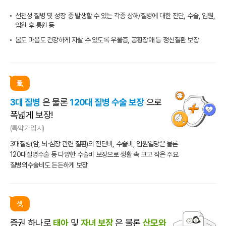
선천성 질병 및 성장 중 발생할 수 있는 각종 상해/질병에 대한
진단, 수술, 입원,
입원 후 통원 등
몸도 마음도 건강하게 자랄 수 있도록 우울증, 공황장애 등
정신질환 보장
둘,
3대 질병
은 물론
120대 질병 수술 보장
으로
폭넓게 보장!
(특약 가입 시)
3대질병(암, 뇌·심장 관련 질환)의 진단비, 수술비, 입원일당은 물론
120대질병수술 등 다양한 수술비 보장으로 생활 속 크고 작은 주요
질병의
수술비도 든든하게 보장
셋,
증권 하나로
태아
및
자녀 보장
은 물론
산모와