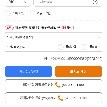
설명 보기
태아 가입
어린이 가입
선택
가입상담문의 응대를 위한 개인(신용)정보 처리
상세
동의서
1. 수집·이용에 관한 사항
동의안함
동의함
개인(신용)정보
(
약
관
팝
업
열
기
)
정보보호파트 승인 제90000118호(2023.9.19)
가입상담신청
보험료 계산
태아보험 가입 바로상담
(평일 09:00~18:00)
기계약관련 문의
(보상, 해지 등)
(평일 09:00~18:00)