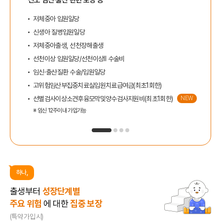
저체중아 입원일당
신생아 질병입원일당
저체중아출생, 선천장해출생
선천이상 입원일당/선천이상Ⅱ 수술비
임신·출산질환 수술/입원일당
고위험임산부집중치료실입원치료급여금(최초1회한)
선별검사이상소견후융모막및양수검사지원비(최초1회한)
NEW
※ 임신 12주이내 가입가능
하나,
출생부터
성장단계별
주요 위험
에 대한
집중 보장
(특약 가입 시)