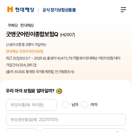
현대해상
공식 장기보험상품몰
전체메뉴 열기
무배당
현대해상
굿앤굿어린이종합보험Q
(Hi2607)
신생아 3명 중 2명이 가입하는
현대해상 굿앤굿어린이보험
최근 2년(2023.7 ~ 2025.6) 출생아 수(473,797명)대비 현대해상 어린이보험 태아
가입건수(324,281건)
(출처 : KOSIS 통계청 국가통계포털, 인구동향조사)
우리 아이 보험료 얼마일까?
남자
여자