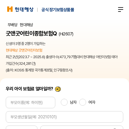
현대해상
공식 장기보험상품몰
전체메뉴 열기
무배당
현대해상
굿앤굿어린이종합보험Q
(Hi2607)
신생아 3명 중 2명이 가입하는
현대해상 굿앤굿어린이보험
최근 2년(2023.7 ~ 2025.6) 출생아 수(473,797명)대비 현대해상 어린이보험 태아
가입건수(324,281건)
(출처 : KOSIS 통계청 국가통계포털, 인구동향조사)
우리 아이 보험료 얼마일까?
남자
여자