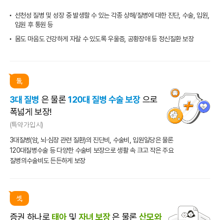
선천성 질병 및 성장 중 발생할 수 있는 각종 상해/질병에 대한
진단, 수술, 입원,
입원 후 통원 등
몸도 마음도 건강하게 자랄 수 있도록 우울증, 공황장애 등
정신질환 보장
둘,
3대 질병
은 물론
120대 질병 수술 보장
으로
폭넓게 보장!
(특약 가입 시)
3대질병(암, 뇌·심장 관련 질환)의 진단비, 수술비, 입원일당은 물론
120대질병수술 등 다양한 수술비 보장으로 생활 속 크고 작은 주요
질병의
수술비도 든든하게 보장
셋,
증권 하나로
태아
및
자녀 보장
은 물론
산모와