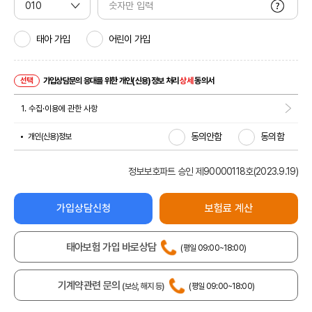
설명 보기
태아 가입
어린이 가입
선택
가입상담문의 응대를 위한 개인(신용)정보 처리
상세
동의서
1. 수집·이용에 관한 사항
동의안함
동의함
개인(신용)정보
(
약
관
팝
업
열
기
)
정보보호파트 승인 제90000118호(2023.9.19)
가입상담신청
보험료 계산
태아보험 가입 바로상담
(평일 09:00~18:00)
기계약관련 문의
(보상, 해지 등)
(평일 09:00~18:00)