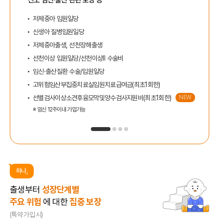
저체중아 입원일당
신생아 질병입원일당
저체중아출생, 선천장해출생
선천이상 입원일당/선천이상Ⅱ 수술비
임신·출산질환 수술/입원일당
고위험임산부집중치료실입원치료급여금(최초1회한)
선별검사이상소견후융모막및양수검사지원비(최초1회한)
NEW
※ 임신 12주이내 가입가능
하나,
출생부터
성장단계별
주요 위험
에 대한
집중 보장
(특약 가입 시)