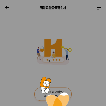
적용요율등급확인서
이전화면
전체메뉴 열기
로그인
현
대
해
상
로
고
3초
만에 쉽고 빠르게
로그인 해 보세요!