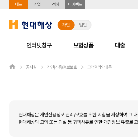
대표
기업
적하
다이렉트
현대해상
개인
법인
주요메뉴
인터넷창구
보험상품
대출
하이카서비스
자주 하는 질문(FAQ)
유병자
상품부가
서비스 
내 보험 보장분석
공시실
개인(신용)정보보호
고객권리안내문
메인화면으로 이동
고장출동서비스
간편한3·10·1
하이헬스
인터넷 서
자동차/운전자
우수제휴정비업체서비스
내삶엔(3N)맞
메디케어
모바일 이
개인
개인
개인
개인
개인
보험계약 확인
보험계약대출
보험금 청구
자동차보
신용대출
자동차
퇴직연금 종합관리
퇴직연금공시
증명서 
NEW
고객의 소리
하이카개인용자동차보험
콜센터 이
다이렉트자동차보험
창구 이용
계약조회
보험계약 대출신청
보험금 청구
자동차번호
신용 대출
사고접수 
인터넷
질문/답변
장기보험증명서
보험계약대출증명서
(신
화재/재물
제도소개
계약정보
뉴하이카운전자상해보험
장애인 이
실손보험/전환실손보험료조회
보험계약 대출상환
질병/상해/단체보험 서류제출
운전자/연
신용대출
자동차사
전자민원접수
장기보험증명서
거래내역증명서
현대해상은 개인신용정보 관리/보호를 위한 지침을 제정하여 그 내
행복가득생활보
다이렉트운전자보험
퇴직연금제도안내
이자납입 계좌변경
여행보험 휴대품 및 지연 손해 서류제출
퇴직연금 종합
가입경력인
하이카서
인터넷
고객칭찬
(예상)해약환급금증명서
거래잔액증명원
현대해상의 고의 또는 과실 등 귀책사유로 인한 개인정보 유출로 
다이렉트오토바이 운전자보험
연금수급/세제가이드
보험계약대출거래내역조회
가입자정보변경
단기운전자
인터넷
환급금지급내역서
상환확인서