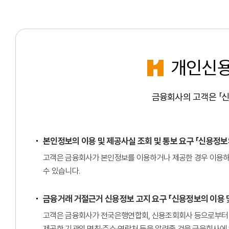
연금/저축
노후준비분석
미청구퇴직연금
ECO마
원리금영수증
장기보험계약 변경
자동차보험증명서
건강
왜 현대해상인가?
이자납입증명서
특약 사진
노후웰스보험
보험금 처리현황조회
자녀등록(태아확정)
운용현황
자동차보험가입증명서
국제회계기준안내
담보/특약
퍼펙트플러스종합보험
다자녀할인(어린이보험) 신청
질병/상해/단체보험 처리현황조회
가입경력인정서
안전운전(
펫
두배받는암보험
거래내역조회
계약자 변경
재물/배상/여행보험 처리현황조회
개인신용
이용안내
적용요율등급확인서
상품정보
그림으로 쉽게보는 보험가이드
안전운전(
케어더블암치매보험
적립금현황
NEW
굿앤굿우리펫보
수익자 변경
영문무사고증명서
기간제 유
인생의품격종합보험
퇴직연금운용상품안내
만기예정상품조
NEW
자동갱신특약 갱신거절
교통사고피해확인서
금융회사의 고객은 「신
디폴트옵션상품안내
만기처리내역조
무사고 계약전환
모바일증권카드
외부링크
자녀
과실비율판정
자동차리콜정보
이용안내
대출이자계산기
부대비용안내
채권추심업무처리절차
소멸시
굿앤굿어린이종합보험Q
본인정보의 이용 및 제공사실 조회 및 통보 요구 「신용정보의
PDF다운로드
기업여신거래기본약관
개인여신거래기본약관
굿앤굿스타종합보험
고객은 금융회사가 본인정보를 이용하거나 제공한 경우 이용하거
외부링크
대출부당광고신고센터
신용회복지원제도
외부링크
수 있습니다.
대리운전계약조회
다이렉트 해외여행보험 기간연장 및 취소
금융거래 거절근거 신용정보 고지 요구 「신용정보의 이용 및
고객은 금융회사가 전국은행연합회, 신용조회회사 등으로부터 제
제공한 기관의 명칭∙주소∙연락처 등을 알려줄 것을 금융회사에 